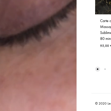
Carte 
Massa
Sublim
80 min
95,00
© 2020 Les 