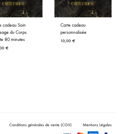
e cadeau Soin
Carte cadeau
Ca
sage du Corps
personnalisée
Ma
te 80 minutes
Dé
10,00
€
,00
€
7
Conditions générales de vente (CGV)
Mentions Légales