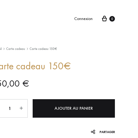
Connexion
0
il
Carte cadeau
Carte cadeau 150€
arte cadeau 150€
50,00
€
tité
AJOUTER AU PANIER
PARTAGER