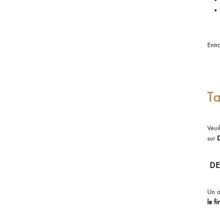
Entr
Ta
Veui
sur
DE
Un a
le f