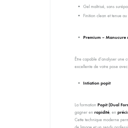
Gel maîtrisé, sans surépa
Finition clean et tenue au
Premium – Manucure ru
Être capable d’analyser une cu
excellente de votre pose avec 
Intiation popit
La formation
Popit (Dual For
gagner en
rapidité
, en
préci
Cette technique moderne perme
de limage et un rendu profess