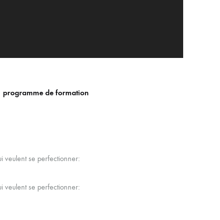
programme de formation
ui veulent se perfectionner:
ui veulent se perfectionner: