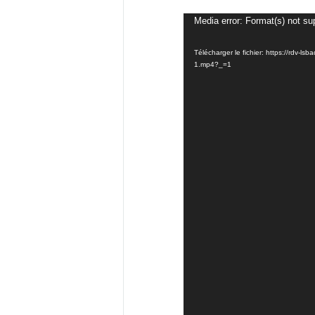
Media error: Format(s) not su
Télécharger le fichier: https://rdv
1.mp4?_=1