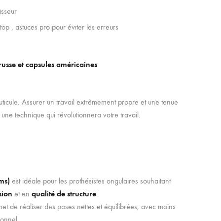
isseur
 top , astuces pro pour éviter les erreurs
sse et capsules américaines
ticule. Assurer un travail extrêmement propre et une tenue
une technique qui révolutionnera votre travail.
ms)
est idéale pour les prothésistes ongulaires souhaitant
sion
et en
qualité de structure
.
t de réaliser des poses nettes et équilibrées, avec moins
ionnel.