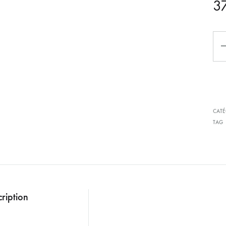
3
Quan
CATÉ
TAG
Lecteur
ription
vidéo