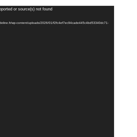
pported or source(s) not found
-lsbadeline.fr/wp-content/uploads/2026/01/f2fc4ef7ec94cade445c4bd53340dc71-